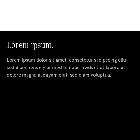
Finanzierung
Gewerbekunden
Kurzfristig
verfügbare
Angebote
V-Klasse
V-Klasse
Marco Polo
Limousinen
Der
elektrische
CLA mit EQ-
Technologie
Der neue
CLA
EQE