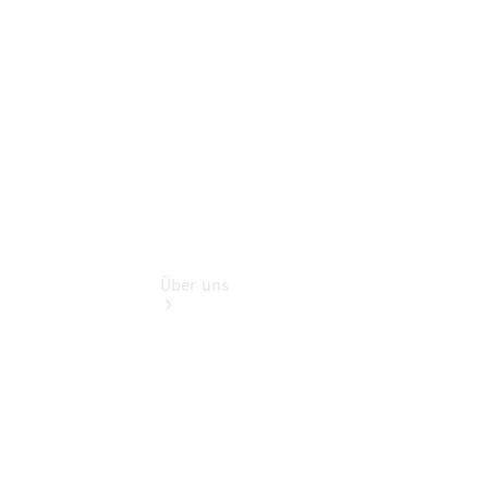
Finanzdienste
Digitale
Extras
Über uns
Übersicht
Kontakt