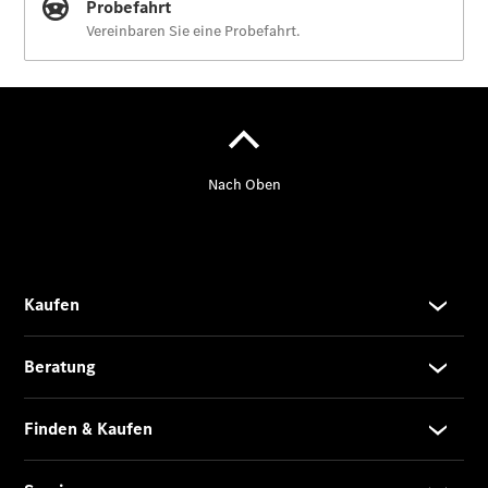
Der neue
GLB
Der neue
GLB –
elektrisch
Der neue
GLC SUV –
elektrisch
GLC SUV
GLC Coupé
GLE SUV
GLE Coupé
GLS
Mercedes-
Maybach
GLS
G-Klasse
T-Modelle
/ Kombis