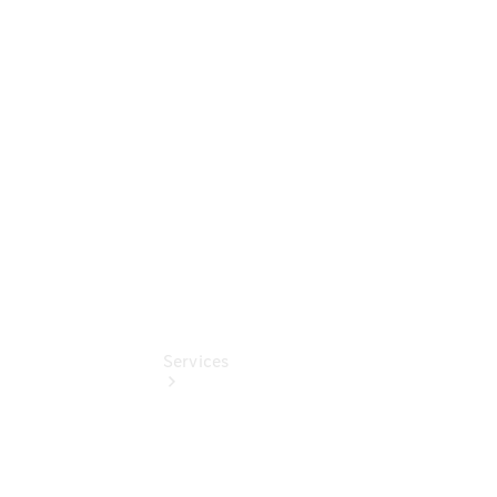
Sterne -
elektrisch
Mercedes-
Benz
Online
Store
Services