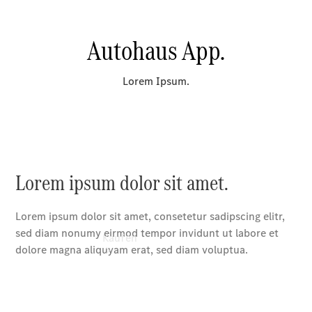
vereinbaren
Probefahrt
vereinbaren
Konfigurator
Modellübersicht
Tel: +49 371
52 23-0
Kaufen