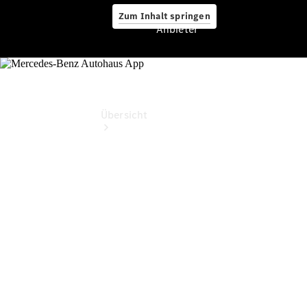
Zum Inhalt springen
Anbieter
Anbieter
Übersicht
Startseite
Ansprechpartner
finden
Beratung
vereinbaren
Servicetermin