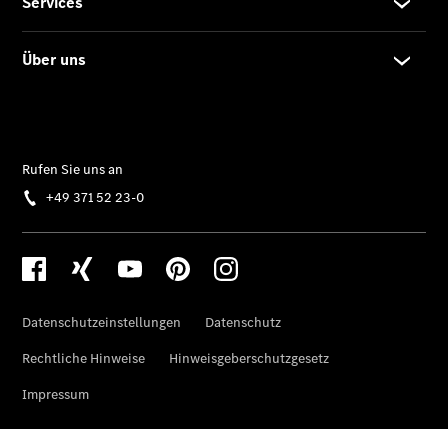
Der
brandneue
CLA
Shooting
Brake
Der
elektrische
CLA
Shooting
Brake
CLA
Shooting
Brake
C-Klasse T-