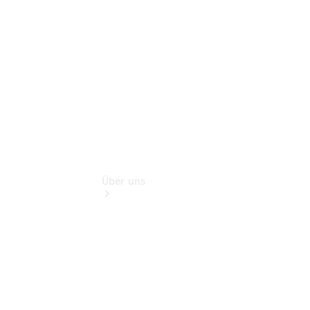
Finanzdienste
Digitale
Extras
Über uns
Übersicht
Kontakt