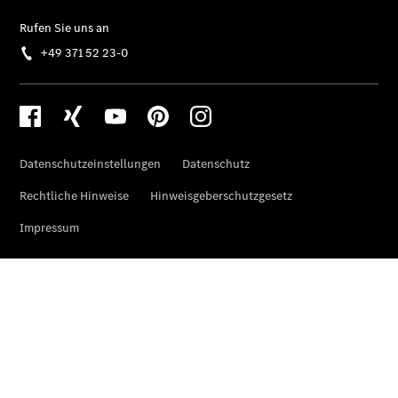
Übersicht
140 Jahre
Innovation
Mercedes-
Benz
Store
Neuwagenangebote
Leasing
Privatkunden
Leasing
Gewerbekunden
Finanzierung
Privatkunden