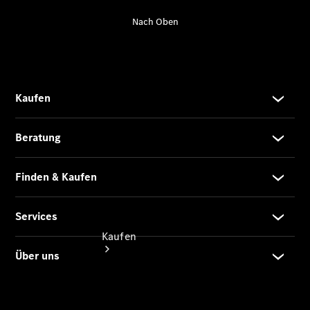
vereinbaren
Probefahrt
vereinbaren
Konfigurator
Modellübersicht
Tel: +49 371
52 23-0
Kaufen