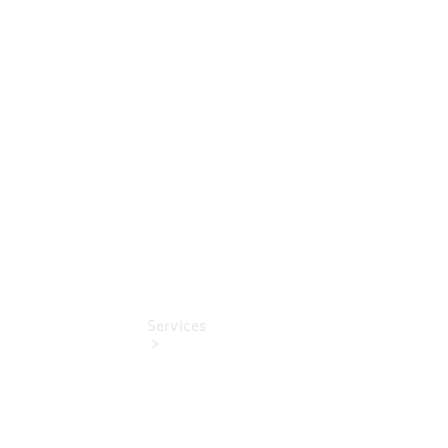
Sterne -
elektrisch
Mercedes-
Benz
Online
Store
Services