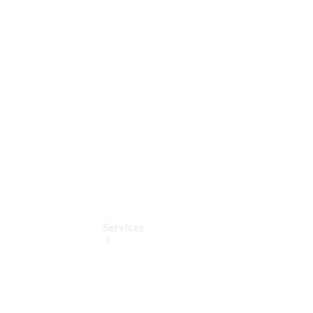
Sterne -
elektrisch
Mercedes-
Benz
Online
Store
Services