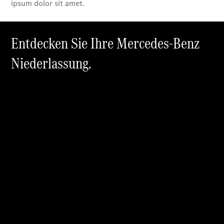
Übersicht
140 Jahre
Innovation
Mercedes-
Benz
Store
Neuwagenangebote
Leasing
Privatkunden
Leasing
Gewerbekunden
Finanzierung
Privatkunden