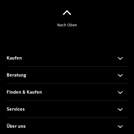
Mercedes-
AMG GT
Coupé
Mercedes-
AMG GT 4-
Türer
Coupé
Cabriolets
&
Roadster
CLE
Cabriolet