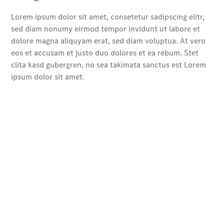
Der neue
GLB
Der neue
GLB –
elektrisch
Der neue
GLC SUV –
elektrisch
GLC SUV
GLC Coupé
GLE SUV
GLE Coupé
GLS
Mercedes-
Maybach
GLS
G-Klasse
T-Modelle
/ Kombis