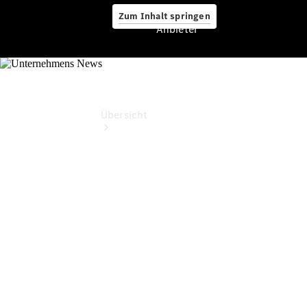
Zum Inhalt springen
Anbieter
Anbieter
Übersicht
Startseite
Ansprechpartner
finden
Beratung
vereinbaren
Servicetermin