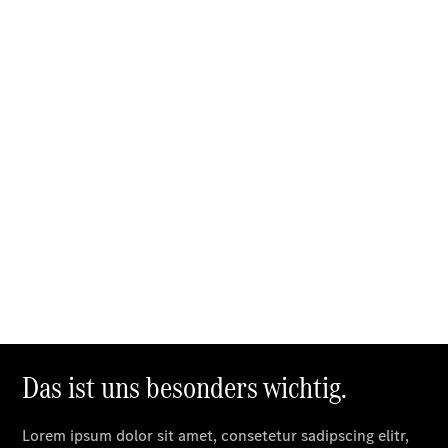
Der
brandneue
CLA
Shooting
Brake
Der
elektrische
CLA
Shooting
Brake
CLA
Shooting
Brake
C-Klasse T-