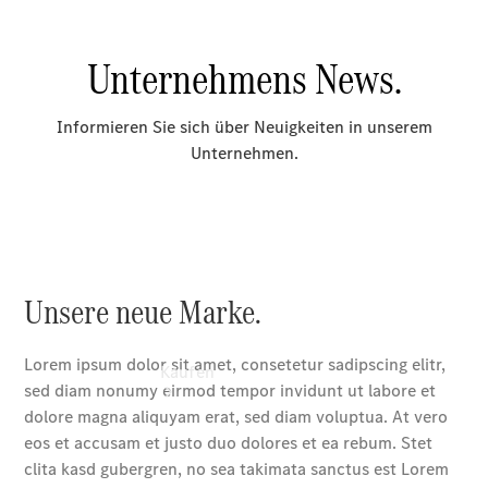
vereinbaren
Probefahrt
vereinbaren
Konfigurator
Modellübersicht
Tel: +49 371
52 23-0
Kaufen