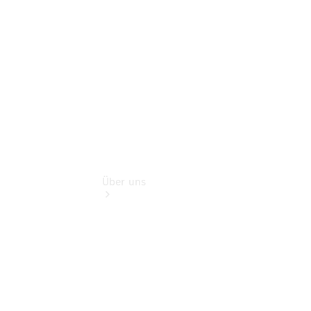
Finanzdienste
Digitale
Extras
Über uns
Übersicht
Kontakt