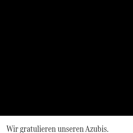
Der neue
GLA
Der neue
elektrische
GLA
EQA –
elektrisch
EQE SUV –
elektrisch
EQS SUV –
elektrisch
G-Klasse –
elektrisch
Mercedes-
Maybach
EQS SUV –
elektrisch