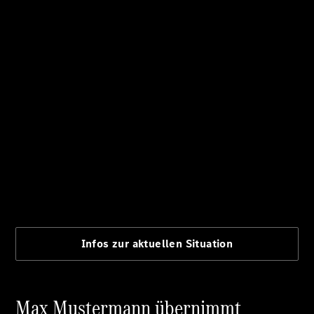
Finanzierung
Gewerbekunden
Kurzfristig
verfügbare
Angebote
V-Klasse
V-Klasse
Marco Polo
Limousinen
Der
elektrische
CLA mit EQ-
Technologie
Der neue
CLA
EQE