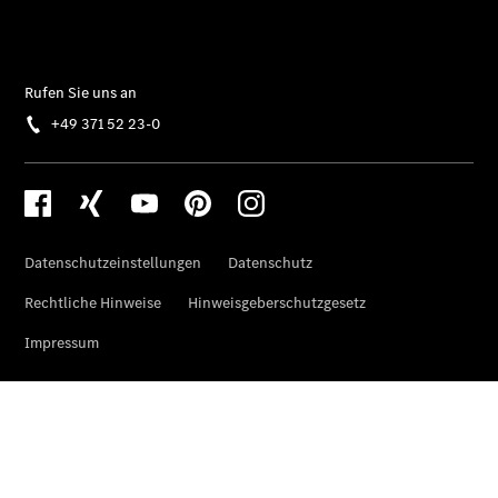
Mercedes-
AMG SL
Roadster
Mercedes-
Maybach SL
Monogram
Series
Grand
Limousine
VLE
Vans &
Reisemobile