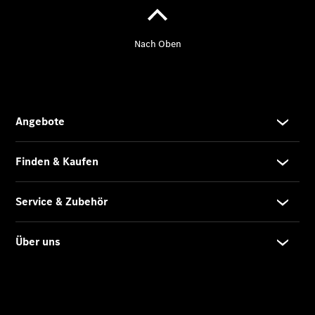
Mercedes-
Benz
Store
Gebrauchtwagensuche
Elektrotransporter
Sprinter
Sprinter
Kastenwagen
eSprinter
Kastenwagen
- elektrisch
Sprinter
Tourer
Sprinter
Pritschenfahrzeug
eSprinter