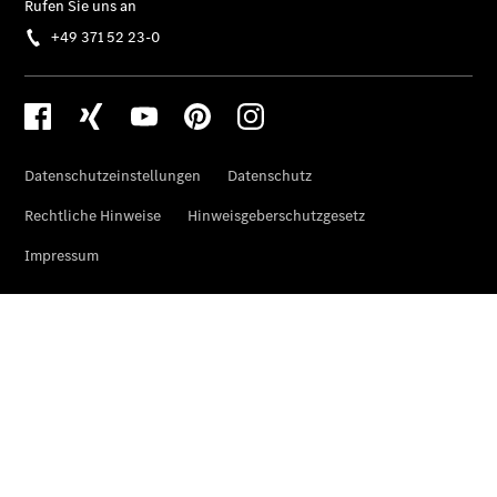
Pritschenfahrzeug
- elektrisch
Sprinter
Fahrgestell
eSprinter
Fahrgestell
- elektrisch
Vito
Vito
Kastenwagen
eVito
Kastenwagen
- elektrisch
Vito Mixto
Vito Tourer