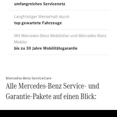
Übersicht
Neuwagenangebote
Übersicht
Transporter
Highlights
Leasing
Mercedes-Benz ServiceCare
Privatkunden
Alle Mercedes-Benz Service- und
Leasing
Gewerbekunden
Garantie-Pakete auf einen Blick:
Finanzierung
Privatkunden
Finanzierung
Gewerbekunden