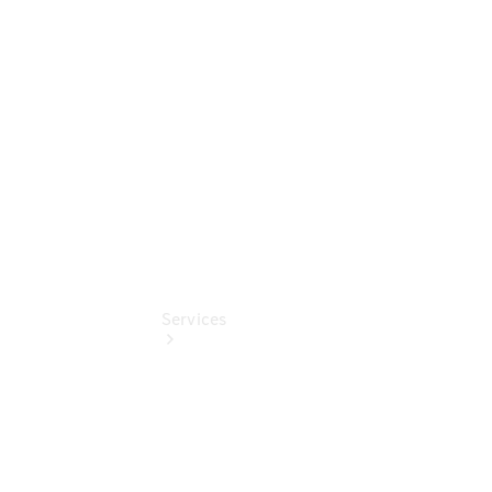
Junge
Sterne
Digitale
Extras
Services