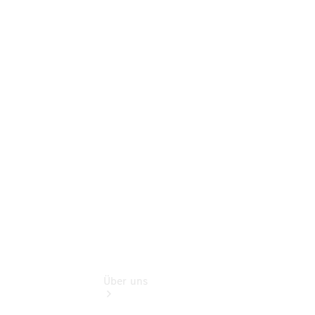
Online-
Terminbuchung
Pannen- &
Schadenhilfe
Service für
Reisemobile
Teile &
Zubehör
Rückrufe &
Umrüstungen
Über uns